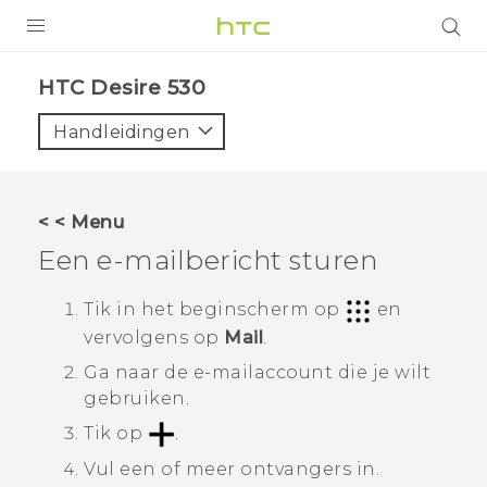
PRODUCTEN
HTC Desire 530‎
VIVE
Handleidingen
G REIGNS
TELEFOONS
< < Menu
ACCESSOIRES
Een e-mailbericht sturen
AANBIEDINGEN
Tik in het
beginscherm
op
en
vervolgens op
Mail
.
HTC Club
SUPPORT
Ga naar de e-mailaccount die je wilt
HTC-apparaten & -accessoires
VIVERSE
gebruiken.
Tik op
.
Aanmelden
Vul een of meer ontvangers in.