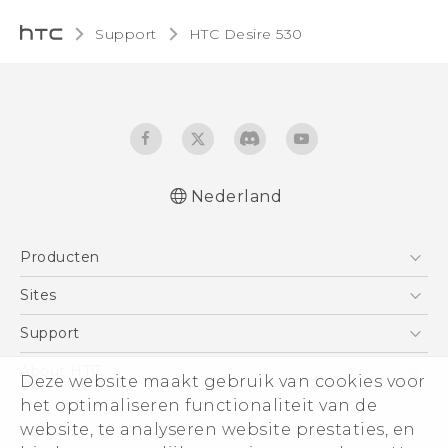
Support
HTC Desire 530‎
Nederland
Nederlands - Quick start guide
Producten
Nederlands - Gebruikershandleiding
English - Quick start guide
Telefoons
Sites
English - User manual
5G
HTC Vive
Support
Vive
HTC Dev
Support
About HTC
Deze website maakt gebruik van cookies voor
Accessoires
Aan de slag
Support voor eCommerce
ESG
het optimaliseren functionaliteit van de
website, te analyseren website prestaties, en
Informatie over het bedrijf