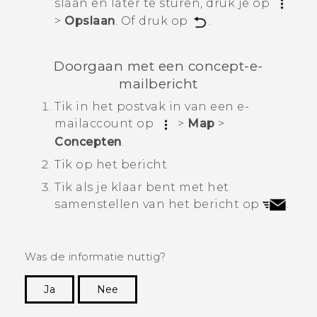
slaan en later te sturen, druk je op
>
Opslaan
. Of druk op
.
Doorgaan met een concept-e-
mailbericht
Tik in het postvak in van een e-
mailaccount op
>
Map
>
Concepten
.
Tik op het bericht.
Tik als je klaar bent met het
samenstellen van het bericht op
.
Was de informatie nuttig?
Ja
Nee
Dankuwel!