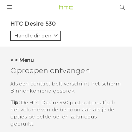
PRODUCTEN
HTC Desire 530‎
VIVE
Handleidingen
G REIGNS
TELEFOONS
< < Menu
ACCESSOIRES
Oproepen ontvangen
AANBIEDINGEN
Als een contact belt verschijnt het scherm
Binnenkomend gesprek
.
HTC Club
SUPPORT
Tip:
De
HTC Desire 530
past automatisch
HTC-apparaten & -accessoires
VIVERSE
het volume van de beltoon aan als je de
opties beleefde bel en zakmodus
Aanmelden
gebruikt.