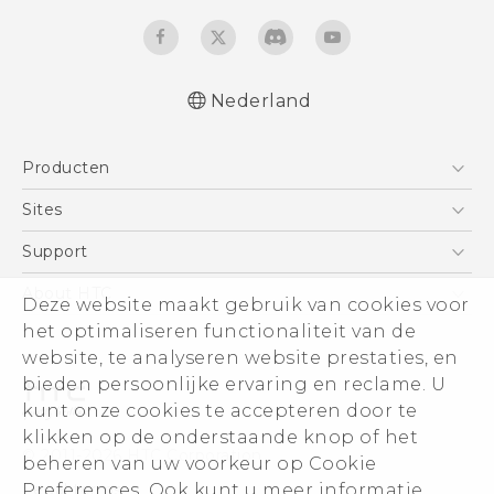
Nederland
Nederlands - Quick start guide
Producten
Nederlands - Gebruikershandleiding
English - Quick start guide
Telefoons
Sites
English - User manual
5G
HTC Vive
Support
Vive
HTC Dev
Support
About HTC
Deze website maakt gebruik van cookies voor
Accessoires
Aan de slag
Support voor eCommerce
ESG
het optimaliseren functionaliteit van de
website, te analyseren website prestaties, en
Informatie over het bedrijf
bieden persoonlijke ervaring en reclame. U
Voor beleggers (engels)
kunt onze cookies te accepteren door te
Cookie Preferences
klikken op de onderstaande knop of het
© 2011-2026 HTC Corporation
beheren van uw voorkeur op Cookie
Vacatures
Legal terms
Preferences. Ook kunt u meer informatie