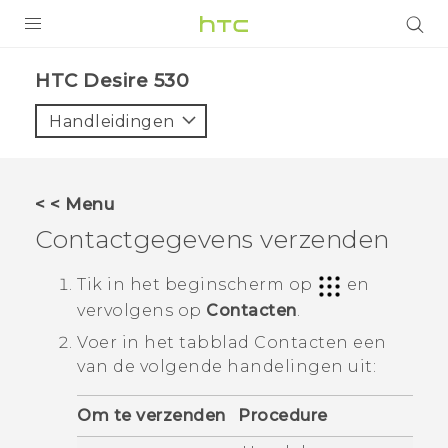
PRODUCTEN
HTC Desire 530‎
VIVE
Handleidingen
G REIGNS
TELEFOONS
< < Menu
ACCESSOIRES
Contactgegevens verzenden
AANBIEDINGEN
Tik in het
beginscherm
op
en
vervolgens op
Contacten
.
HTC Club
SUPPORT
Voer in het tabblad
Contacten
een
HTC-apparaten & -accessoires
VIVERSE
van de volgende handelingen uit:
Aanmelden
Om te verzenden
Procedure