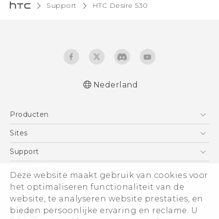
Support
HTC Desire 530‎
Nederland
Nederlands - Quick start guide
Producten
Nederlands - Gebruikershandleiding
English - Quick start guide
Telefoons
Sites
English - User manual
5G
HTC Vive
Support
Vive
HTC Dev
Support
About HTC
Deze website maakt gebruik van cookies voor
Accessoires
Aan de slag
Support voor eCommerce
het optimaliseren functionaliteit van de
ESG
website, te analyseren website prestaties, en
Informatie over het bedrijf
bieden persoonlijke ervaring en reclame. U
Voor beleggers (engels)