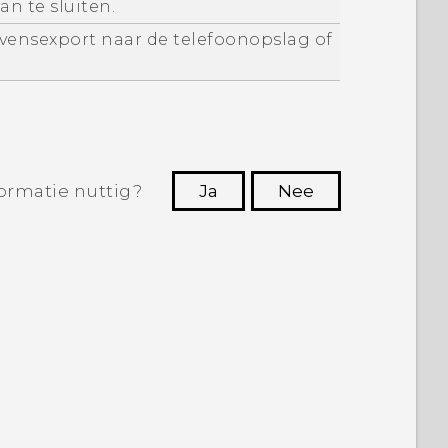
an te sluiten.
evensexport naar de telefoonopslag of
ormatie nuttig?
Ja
Nee
Dankuwel!