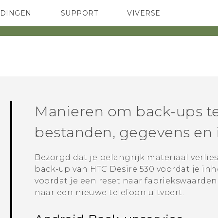
EDINGEN
SUPPORT
VIVERSE
 Club
TELEFOONS
HTC-apparaten & -accessoires
ACCESSOIRES
Manieren om back-ups t
bestanden, gegevens en i
Bezorgd dat je belangrijk materiaal verlie
back-up van
HTC Desire 530
voordat je inh
voordat je een reset naar fabriekswaarden
naar een nieuwe telefoon uitvoert.