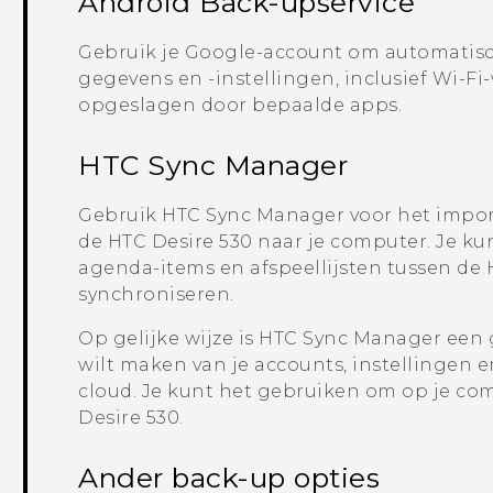
Android
Back-upservice
Gebruik je
Google
-account om automatisc
gegevens en -instellingen, inclusief
Wi‍-Fi
opgeslagen door bepaalde apps.
HTC Sync Manager
Gebruik
HTC Sync Manager
voor het import
de
HTC Desire 530
naar je computer. Je ku
agenda-items en afspeellijsten tussen de
synchroniseren.
Op gelijke wijze is
HTC Sync Manager
een g
wilt maken van je accounts, instellingen 
cloud. Je kunt het gebruiken om op je c
Desire 530
.
Ander back-up opties