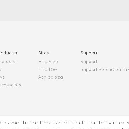
Nederlands - Quick start guide
Nederlands - Gebruikershandleiding
English - Quick start guide
English - User manual
roducten
Sites
Support
elefoons
HTC Vive
Support
G
HTC Dev
Support voor eComme
ive
Aan de slag
ccessoires
es voor het optimaliseren functionaliteit van de 