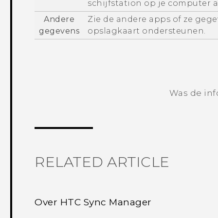
schijfstation op je computer a
Andere
Zie de andere apps of ze geg
gegevens
opslagkaart ondersteunen.
Was de inf
RELATED ARTICLE
Over HTC Sync Manager