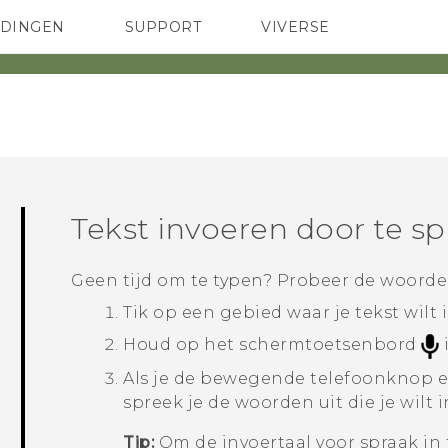
EDINGEN
SUPPORT
VIVERSE
 Club
TELEFOONS
HTC-apparaten & -accessoires
ACCESSOIRES
Tekst invoeren door te s
Geen tijd om te typen? Probeer de woorden
Tik op een gebied waar je tekst wilt 
Houd op het schermtoetsenbord
Als je de bewegende telefoonknop en
spreek je de woorden uit die je wilt 
Tip:
Om de invoertaal voor spraak in t