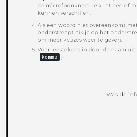
de microfoonknop. Je kunt een of me
kunnen verschillen.
Als een woord niet overeenkomt met 
onderstreept, tik je op het onderst
om meer keuzes weer te geven.
Voer leestekens in door de naam uit
"‍
komma
"‍).
Was de inf