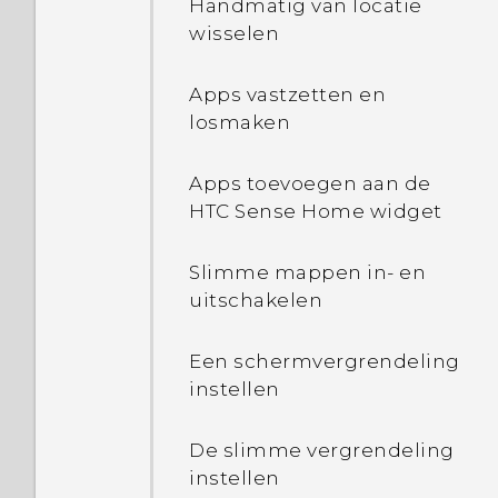
Handmatig van locatie
van mijn mobiele
wisselen
aanbieder?
Apps vastzetten en
Waarom praat mijn
losmaken
telefoon tegen mij? Hoe
schakel ik dit uit?
Apps toevoegen aan de
HTC Sense Home widget
Hoe kan ik TalkBack
uitschakelen tijdens het
gebruik van de telefoon?
Slimme mappen in- en
uitschakelen
Hoe vind ik de IMEI/MEID
en het serienummer van
Een schermvergrendeling
mijn telefoon?
instellen
Hoe schakel ik de
De slimme vergrendeling
ontwikkelaarsopties in?
instellen