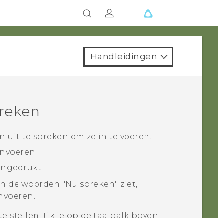
Handleidingen
preken
 uit te spreken om ze in te voeren.
invoeren.
ingedrukt.
 de woorden "‍Nu spreken"‍ ziet,
invoeren.
e stellen, tik je op de taalbalk boven