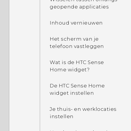
Fusion niet bij sommige
betekent
telefoon?
geopende applicaties
foto's?
apparaatbescherming?
Inhoud vernieuwen
Hoe bespaart Doze-
modus in Android 6.0
Het scherm van je
batterijspanning?
telefoon vastleggen
Hoe bespaart Stand-by
Wat is de HTC Sense
app in Android 6.0
Home widget?
batterijspanning?
De HTC Sense Home
Waar wordt Batterij-
widget instellen
optimalisatie voor
gebruikt in Instellingen?
Je thuis- en werklocaties
instellen
Hoe voeg ik het access
point toe aan het netwerk