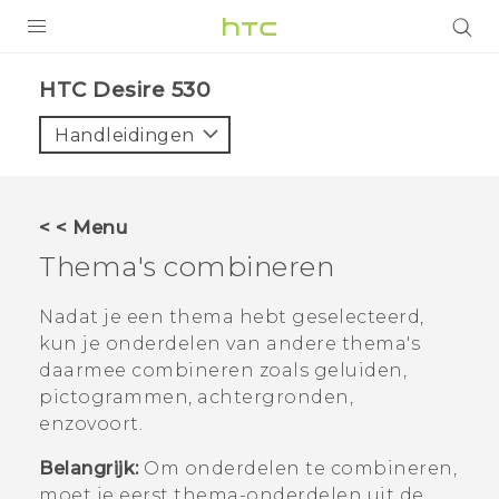
PRODUCTEN
HTC Desire 530‎
VIVE
Handleidingen
G REIGNS
TELEFOONS
< < Menu
ACCESSOIRES
Thema's combineren
AANBIEDINGEN
Nadat je een thema hebt geselecteerd,
kun je onderdelen van andere thema's
HTC Club
SUPPORT
daarmee combineren zoals geluiden,
HTC-apparaten & -accessoires
pictogrammen, achtergronden,
VIVERSE
enzovoort.
Aanmelden
Belangrijk:
Om onderdelen te combineren,
moet je eerst thema-onderdelen uit de