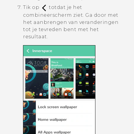
Tik op
totdat je het
combineerscherm ziet.
Ga door met
het aanbrengen van veranderingen
tot je tevreden bent met het
resultaat.