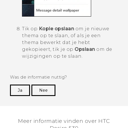
Tik op
Kopie opslaan
om je nieuwe
thema op te slaan, of als je een
thema bewerkt dat je hebt
gekopieert, tik je op
Opslaan
om de
wijzigingen op te slaan.
Was de informatie nuttig?
Ja
Nee
Dankuwel!
Meer informatie vinden over HTC