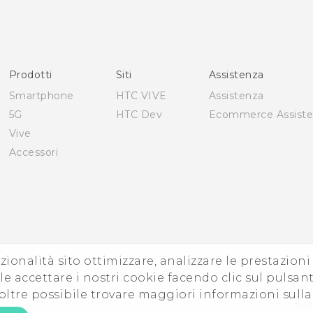
Italiano - Manuale utente
Italiano - Guida sulla sicurezza e sulla normativa
English - Quick start guide
English - User manual
Prodotti
Siti
Assistenza
English - Safety and regulatory guide
Smartphone
HTC VIVE
Assistenza
5G
HTC Dev
Ecommerce Assist
Vive
Accessori
zionalità sito ottimizzare, analizzare le prestazion
e accettare i nostri cookie facendo clic sul pulsant
oltre possibile trovare maggiori informazioni sull
Con