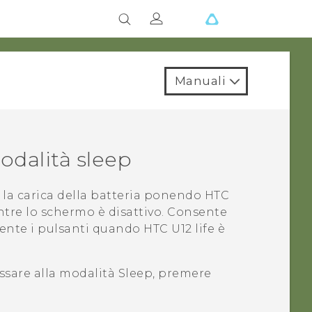
Manuali
modalità sleep
 la carica della batteria ponendo
HTC
tre lo schermo è disattivo. Consente
mente i pulsanti quando
HTC U12 life
è
passare alla modalità Sleep, premere
.