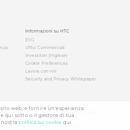
Informazioni su HTC
ESG
enza
Uffici Commerciali
Investitori (Inglese)
Cookie Preferences
Lavora con noi
Security and Privacy Whitepaper
i sito web, e fornire un'esperienza
© 2011-2026 HTC Corporation
Termini legali
e qui sotto o il gestore di tua
a nostra
politica sui cookie
qui.
tatto per la privacy:
Global-Privacy@htc.com