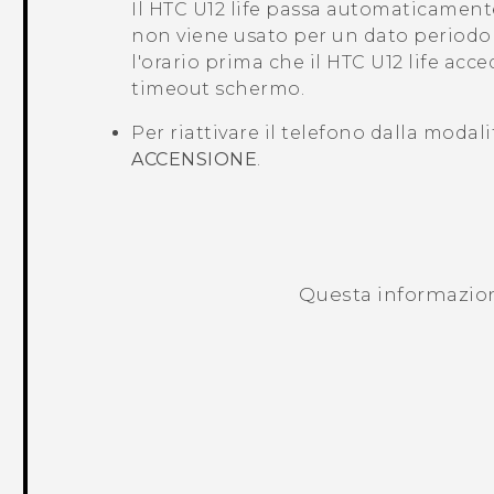
Il
HTC U12 life
passa automaticamente
non viene usato per un dato periodo
l'orario prima che il
HTC U12 life
acced
timeout schermo.
Per riattivare il telefono dalla modal
ACCENSIONE
.
Questa informazione