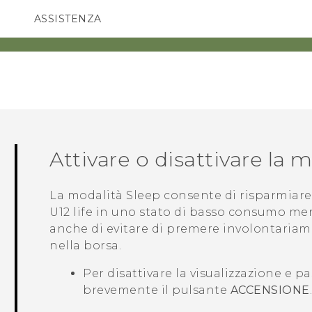
ASSISTENZA
Accessori e dispositivi HTC
SMARTPHONE
ACCESSORI
Attivare o disattivare la 
La modalità Sleep consente di risparmiare
U12 life
in uno stato di basso consumo men
anche di evitare di premere involontaria
nella borsa.
Per disattivare la visualizzazione e 
brevemente il pulsante
ACCENSIONE