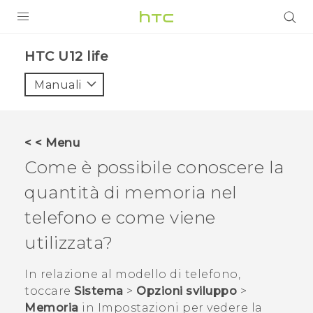
PRODOTTI
HTC U12 life‎
VIVE
Manuali
G REIGNS
SMARTPHONE
< < Menu
ACCESSORI
Come è possibile conoscere la
VIVERSE
quantità di memoria nel
telefono e come viene
ASSISTENZA
utilizzata?
Accessori e dispositivi HTC
Accesso
In relazione al modello di telefono,
toccare
Sistema
>
Opzioni sviluppo
>
Memoria
in
Impostazioni
per vedere la