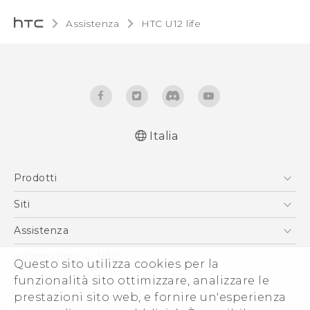
Assistenza
HTC U12 life‎
Italia
Italiano - Guida alle funzioni principali
Prodotti
Italiano - Manuale utente
Italiano - Guida sulla sicurezza e sulla
Smartphone
Siti
normativa
5G
HTC VIVE
Assistenza
English - Quick start guide
Vive
English - User manual
HTC Dev
Assistenza
Informazioni su HTC
Questo sito utilizza cookies per la
Accessori
English - Safety and regulatory guide
Ecommerce Assistenza
ESG
funzionalità sito ottimizzare, analizzare le
prestazioni sito web, e fornire un'esperienza
Uffici Commerciali