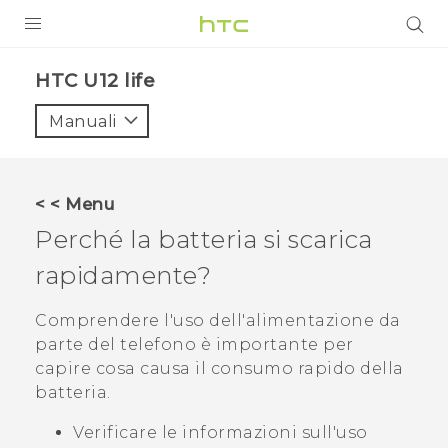
PRODOTTI
HTC U12 life‎
VIVE
Manuali
G REIGNS
SMARTPHONE
< < Menu
ACCESSORI
Perché la batteria si scarica
VIVERSE
rapidamente?
ASSISTENZA
Comprendere l'uso dell'alimentazione da
parte del telefono è importante per
Accessori e dispositivi HTC
Accesso
capire cosa causa il consumo rapido della
batteria.
Verificare le informazioni sull'uso