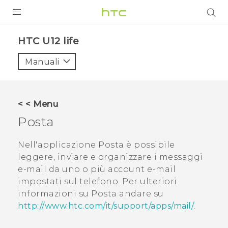
PRODOTTI
HTC U12 life‎
VIVE
Manuali
G REIGNS
SMARTPHONE
< < Menu
ACCESSORI
Posta
VIVERSE
Nell'applicazione
Posta
è possibile
leggere, inviare e organizzare i messaggi
ASSISTENZA
e-mail da uno o più account e-mail
Accessori e dispositivi HTC
impostati sul telefono. Per ulteriori
Accesso
informazioni su
Posta
andare su
http://www.htc.com/it/support/apps/mail/
.