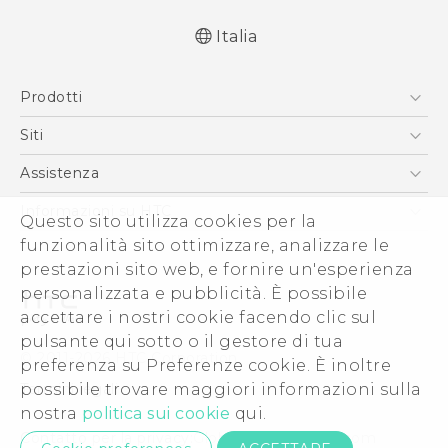
Italia
Italiano - Guida alle funzioni principali
Prodotti
Italiano - Manuale utente
Italiano - Guida sulla sicurezza e sulla
Smartphone
Siti
normativa
5G
HTC VIVE
Assistenza
English - Quick start guide
Vive
English - User manual
HTC Dev
Assistenza
Informazioni su HTC
Questo sito utilizza cookies per la
Accessori
English - Safety and regulatory guide
Ecommerce Assistenza
funzionalità sito ottimizzare, analizzare le
ESG
prestazioni sito web, e fornire un'esperienza
Uffici Commerciali
personalizzata e pubblicità. È possibile
Investitori (Inglese)
accettare i nostri cookie facendo clic sul
Cookie Preferences
pulsante qui sotto o il gestore di tua
© 2011-2026 HTC Corporation
preferenza su Preferenze cookie. È inoltre
Lavora con noi
possibile trovare maggiori informazioni sulla
Termini legali
Security and Privacy Whitepaper
nostra
politica sui cookie
qui.
Contatto per la privacy:
Global-Privacy@htc.com