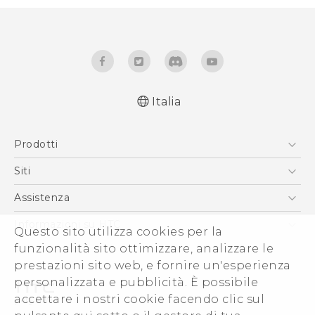
Italia
Italiano - Guida alle funzioni principali
Prodotti
Italiano - Manuale utente
Italiano - Guida sulla sicurezza e sulla
Smartphone
Siti
normativa
5G
HTC VIVE
Assistenza
English - Quick start guide
Vive
English - User manual
HTC Dev
Assistenza
Informazioni su HTC
Questo sito utilizza cookies per la
Accessori
English - Safety and regulatory guide
Ecommerce Assistenza
funzionalità sito ottimizzare, analizzare le
ESG
prestazioni sito web, e fornire un'esperienza
Uffici Commerciali
personalizzata e pubblicità. È possibile
Investitori (Inglese)
accettare i nostri cookie facendo clic sul
Cookie Preferences