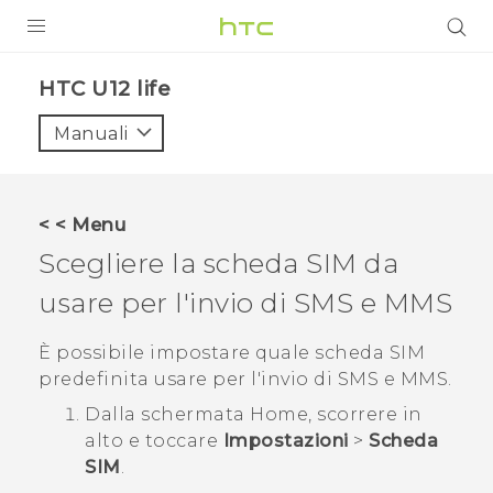
PRODOTTI
HTC U12 life‎
VIVE
Manuali
G REIGNS
SMARTPHONE
< < Menu
ACCESSORI
Scegliere la scheda SIM da
VIVERSE
usare per l'invio di SMS e MMS
ASSISTENZA
È possibile impostare quale scheda SIM
predefinita usare per l'invio di SMS e MMS.
Accessori e dispositivi HTC
Accesso
Dalla schermata
Home
, scorrere in
alto e toccare
Impostazioni
>
Scheda
SIM
.