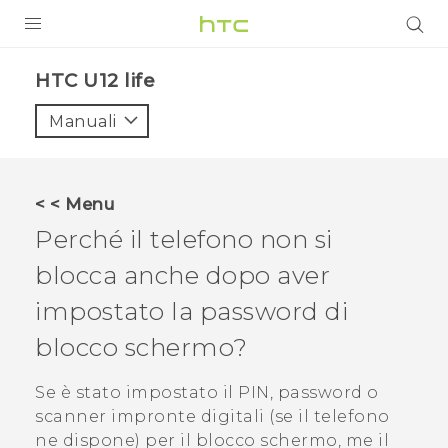
PRODOTTI
HTC U12 life‎
VIVE
Manuali
G REIGNS
SMARTPHONE
< < Menu
ACCESSORI
Perché il telefono non si
VIVERSE
blocca anche dopo aver
impostato la password di
ASSISTENZA
blocco schermo?
Accessori e dispositivi HTC
Accesso
Se è stato impostato il PIN, password o
scanner impronte digitali (se il telefono
ne dispone) per il blocco schermo, me il