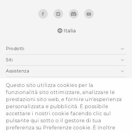
Italia
Italiano - Guida alle funzioni principali
Prodotti
Italiano - Manuale utente
Italiano - Guida sulla sicurezza e sulla
Smartphone
Siti
normativa
5G
HTC VIVE
Assistenza
English - Quick start guide
Vive
English - User manual
HTC Dev
Assistenza
Informazioni su HTC
Questo sito utilizza cookies per la
Accessori
English - Safety and regulatory guide
Ecommerce Assistenza
funzionalità sito ottimizzare, analizzare le
ESG
prestazioni sito web, e fornire un'esperienza
Uffici Commerciali
personalizzata e pubblicità. È possibile
Investitori (Inglese)
accettare i nostri cookie facendo clic sul
Cookie Preferences
pulsante qui sotto o il gestore di tua
© 2011-2026 HTC Corporation
preferenza su Preferenze cookie. È inoltre
Lavora con noi