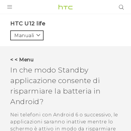
PRODOTTI
HTC U12 life‎
VIVE
Manuali
G REIGNS
SMARTPHONE
< < Menu
ACCESSORI
In che modo Standby
VIVERSE
applicazione consente di
risparmiare la batteria in
ASSISTENZA
Android
?
Accessori e dispositivi HTC
Accesso
Nei telefoni con
Android
6 o successivo, le
applicazioni saranno inattive mentre lo
schermo è attivo in modo da risparmiare