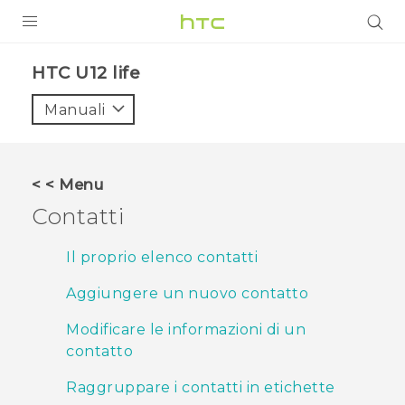
PRODOTTI
HTC U12 life‎
VIVE
Manuali
G REIGNS
SMARTPHONE
< < Menu
ACCESSORI
Contatti
VIVERSE
Il proprio elenco contatti
ASSISTENZA
Aggiungere un nuovo contatto
Accessori e dispositivi HTC
Accesso
Modificare le informazioni di un
contatto
Raggruppare i contatti in etichette