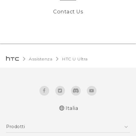
Contact Us
Assistenza
HTC U Ultra‎
Italia
Italiano - Guida alle funzioni principali
Prodotti
Italiano - Manuale utente
Italiano - Guida sulla sicurezza e sulla