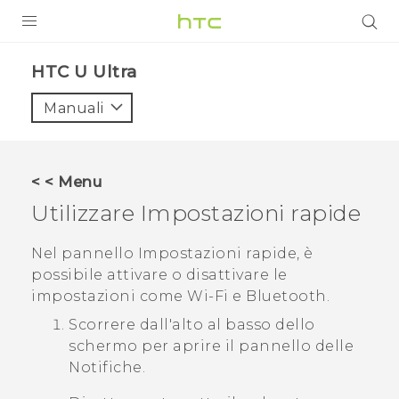
PRODOTTI
HTC U Ultra‎
VIVE
Manuali
G REIGNS
SMARTPHONE
< < Menu
ACCESSORI
Utilizzare
Impostazioni rapide
VIVERSE
Nel pannello
Impostazioni rapide
, è
possibile attivare o disattivare le
ASSISTENZA
impostazioni come
Wi‍-Fi
e
Bluetooth
.
Accessori e dispositivi HTC
Accesso
Scorrere dall'alto al basso dello
schermo per aprire il pannello delle
Notifiche.