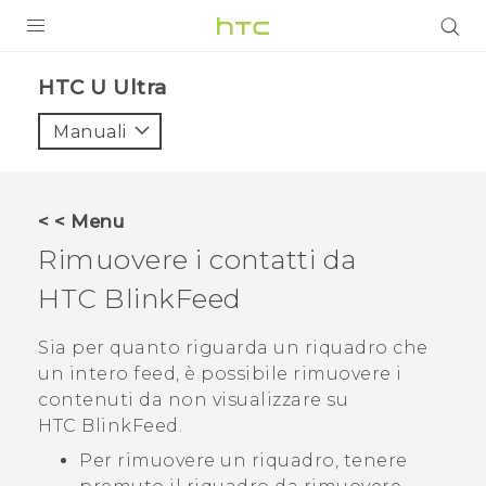
PRODOTTI
HTC U Ultra‎
VIVE
Manuali
G REIGNS
SMARTPHONE
< < Menu
ACCESSORI
Rimuovere i contatti da
VIVERSE
HTC BlinkFeed
ASSISTENZA
Sia per quanto riguarda un riquadro che
un intero feed, è possibile rimuovere i
Accessori e dispositivi HTC
Accesso
contenuti da non visualizzare su
HTC BlinkFeed
.
Per rimuovere un riquadro, tenere