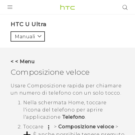
PRODOTTI
HTC U Ultra‎
VIVE
Manuali
G REIGNS
SMARTPHONE
< < Menu
ACCESSORI
Composizione veloce
VIVERSE
Usare Composizione rapida per chiamare
un numero di telefono con un solo tocco.
ASSISTENZA
Nella schermata
Home
, toccare
Accessori e dispositivi HTC
Accesso
l'icona del telefono per aprire
l'applicazione
Telefono
.
Toccare
>
Composizione veloce
>
.
È anche possibile tenere premuto