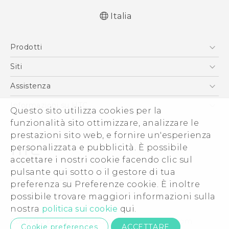
Italia
Italiano - Guida alle funzioni principali
Prodotti
Italiano - Manuale utente
Italiano - Guida sulla sicurezza e sulla
Smartphone
Siti
normativa
5G
HTC VIVE
Assistenza
English - Quick start guide
Vive
English - User manual
HTC Dev
Assistenza
Informazioni su HTC
Questo sito utilizza cookies per la
Accessori
English - Safety and regulatory guide
Ecommerce Assistenza
ESG
funzionalità sito ottimizzare, analizzare le
prestazioni sito web, e fornire un'esperienza
Uffici Commerciali
personalizzata e pubblicità. È possibile
Investitori (Inglese)
accettare i nostri cookie facendo clic sul
Cookie Preferences
pulsante qui sotto o il gestore di tua
© 2011-2026 HTC Corporation
preferenza su Preferenze cookie. È inoltre
Lavora con noi
Termini legali
possibile trovare maggiori informazioni sulla
Security and Privacy Whitepaper
nostra
politica sui cookie
qui.
Contatto per la privacy:
Global-Privacy@htc.com
Cookie preferences
ACCETTARE