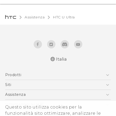
Assistenza
HTC U Ultra‎
Italia
Italiano - Guida alle funzioni principali
Prodotti
Italiano - Manuale utente
Italiano - Guida sulla sicurezza e sulla
Smartphone
Siti
normativa
5G
HTC VIVE
Assistenza
English - Quick start guide
Vive
English - User manual
HTC Dev
Assistenza
Informazioni su HTC
Questo sito utilizza cookies per la
Accessori
English - Safety and regulatory guide
Ecommerce Assistenza
funzionalità sito ottimizzare, analizzare le
ESG