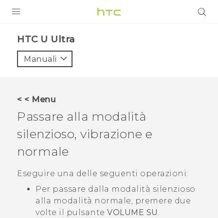
PRODOTTI
HTC U Ultra‎
VIVE
Manuali
G REIGNS
SMARTPHONE
< < Menu
ACCESSORI
Passare alla modalità
VIVERSE
silenzioso, vibrazione e
normale
ASSISTENZA
Accessori e dispositivi HTC
Eseguire una delle seguenti operazioni:
Accesso
Per passare dalla modalità silenzioso
alla modalità normale, premere due
volte il pulsante
VOLUME SU
.