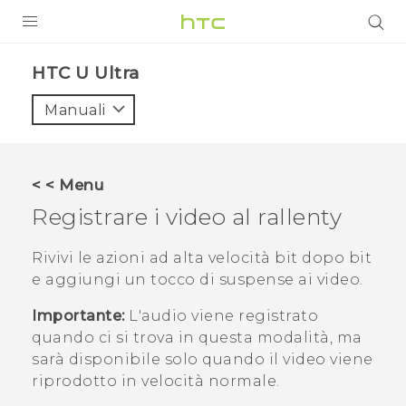
PRODOTTI
HTC U Ultra‎
VIVE
Manuali
G REIGNS
SMARTPHONE
< < Menu
ACCESSORI
Registrare i video al rallenty
VIVERSE
Rivivi le azioni ad alta velocità bit dopo bit
e aggiungi un tocco di suspense ai video.
ASSISTENZA
Importante:
L'audio viene registrato
Accessori e dispositivi HTC
Accesso
quando ci si trova in questa modalità, ma
sarà disponibile solo quando il video viene
riprodotto in velocità normale.