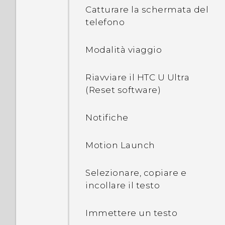
doppia
Catturare la schermata del
telefono
Configurare HTC U Ultra
per la prima volta
Modalità viaggio
Aggiungere social
Riavviare il HTC U Ultra
network, account e-mail e
(Reset software)
altro
Notifiche
Scanner impronte digitali
Motion Launch
Selezionare, copiare e
incollare il testo
Immettere un testo