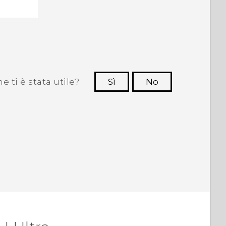
 ti è stata utile?
Sì
No
Grazie!