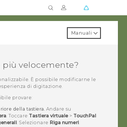
Manuali
e più velocemente?
nalizzabile. È possibile modificarne le
esperienza di digitazione.
bile provare:
riore della tastiera.
Andare su
era
. Toccare
Tastiera virtuale
>
TouchPal
enerali
. Selezionare
Riga numeri
.