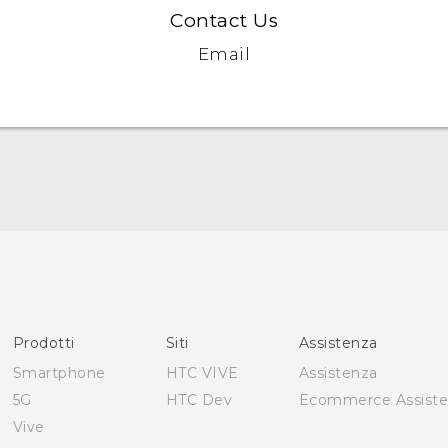
Contact Us
Email
Italiano - Guida alle funzioni principali
Italiano - Manuale utente
Italiano - Guida sulla sicurezza e sulla normativa
English - Quick start guide
English - User manual
Prodotti
Siti
Assistenza
English - Safety and regulatory guide
Smartphone
HTC VIVE
Assistenza
5G
HTC Dev
Ecommerce Assist
Vive