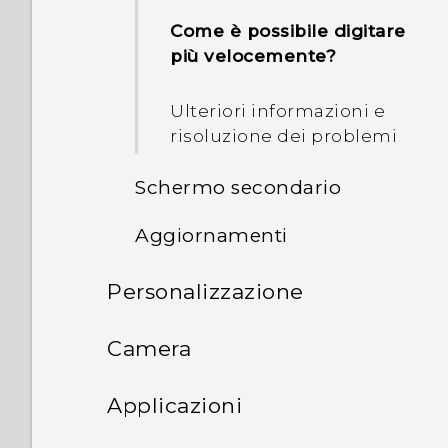
Come è possibile digitare
più velocemente?
Ulteriori informazioni e
risoluzione dei problemi
Schermo secondario
Aggiornamenti
Usare lo schermo
secondario
Personalizzazione
Aggiornamenti software e
applicazioni
Aggiungere
Layout e caratteri della
Camera
un'applicazione o un
schermata home
Installare un
contatto
Scattare foto e registrare
aggiornamento software
Applicazioni
Widget e collegamenti
video
Aggiungere o rimuovere
Cosa è lo schermo