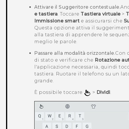
Attivare il Suggeritore contestuale.
And
e tastiera
. Toccare
Tastiera virtuale
>
T
Immissione smart
e assicurarsi che
Su
Questa opzione attiva il suggeriment
alla tastiera di apprendere le sequen
meglio le parole.
Passare alla modalità orizzontale.
Con d
di stato e verificare che
Rotazione au
l'applicazione necessaria, quindi toc
tastiera. Ruotare il telefono su un lat
grande.
È possibile toccare
>
Dividi
.