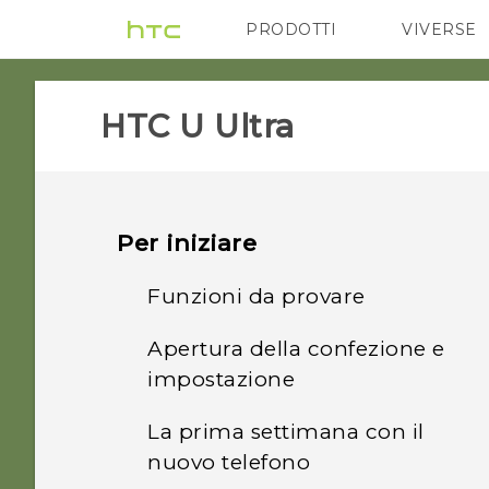
PRODOTTI
VIVERSE
VIVE
G REIGNS
HTC U Ultra‎
Per iniziare
Funzioni da provare
Apertura della confezione e
HTC Sense Companion
impostazione
Dual Display
La prima settimana con il
Panoramica di HTC U Ultra
nuovo telefono
Quali sono le funzioni