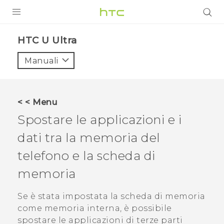
PRODOTTI
HTC U Ultra‎
VIVE
Manuali
G REIGNS
SMARTPHONE
< < Menu
ACCESSORI
Spostare le applicazioni e i
VIVERSE
dati tra la memoria del
telefono e la scheda di
ASSISTENZA
memoria
Accessori e dispositivi HTC
Accesso
Se è stata impostata la scheda di memoria
come memoria interna, è possibile
spostare le applicazioni di terze parti