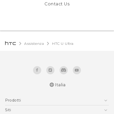
Contact Us
Assistenza
HTC U Ultra‎
Italia
Italiano - Guida alle funzioni principali
Prodotti
Italiano - Manuale utente
Italiano - Guida sulla sicurezza e sulla
Smartphone
Siti
normativa