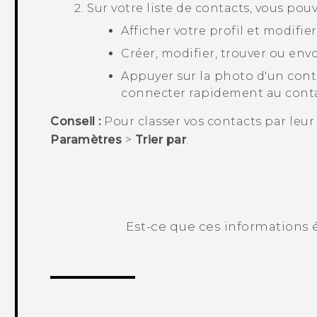
Sur votre liste de contacts, vous pouv
Afficher votre profil et modifi
Créer, modifier, trouver ou env
Appuyer sur la photo d'un cont
connecter rapidement au conta
Conseil :
Pour classer vos contacts par le
Paramètres
>
Trier par
.
Est-ce que ces informations é
Merci ! Vos commentaires aident les a