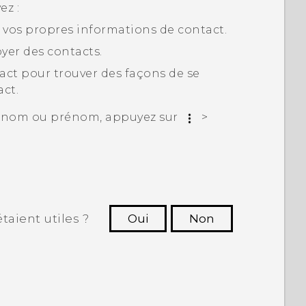
ez :
er vos propres informations de contact.
oyer des contacts.
act pour trouver des façons de se
ct.
ur nom ou prénom, appuyez sur
>
taient utiles ?
Oui
Non
utres à voir les informations les plus
utiles.