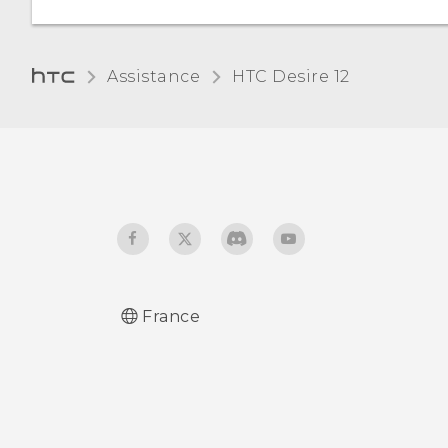
mémoire
Gestionnaire de fichiers
Assistance
HTC Desire 12‎
France