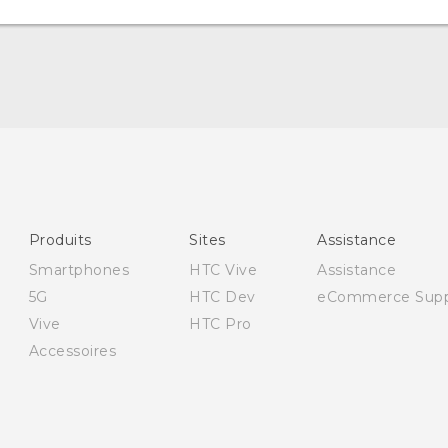
Française - Guide de démarrage rapide
Française - Mode d'emploi
Française - Guide de sécurité et de réglementation
Quick start guide
Produits
Sites
Assistance
User manual
Smartphones
HTC Vive
Assistance
Safety and regulatory guide
5G
HTC Dev
eCommerce Supp
Vive
HTC Pro
Accessoires