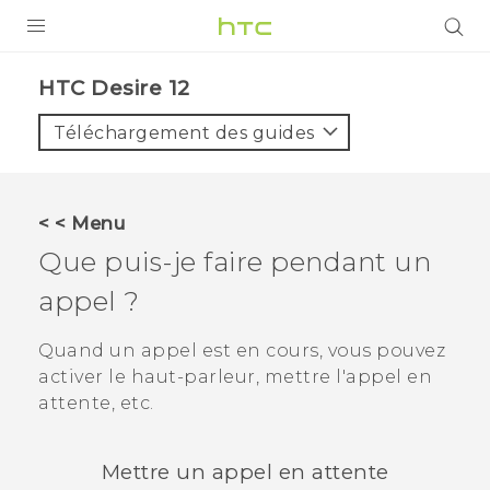
PRODUITS
HTC Desire 12‎
VIVE
Téléchargement des guides
G REIGNS
SMARTPHONES
< < Menu
ACCESSOIRES
Que puis-je faire pendant un
VIVERSE
appel ?
ASSISTANCE
Quand un appel est en cours, vous pouvez
activer le haut-parleur, mettre l'appel en
Appareils HTC & Accessoires
Connexion
attente, etc.
Mettre un appel en attente