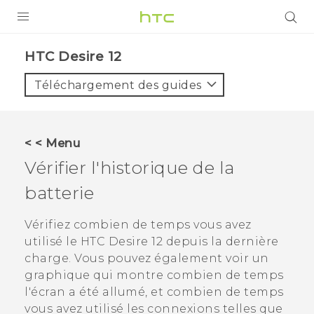
PRODUITS
HTC Desire 12‎
VIVE
Téléchargement des guides
G REIGNS
SMARTPHONES
< < Menu
ACCESSOIRES
Vérifier l'historique de la
VIVERSE
batterie
ASSISTANCE
Vérifiez combien de temps vous avez
utilisé le
HTC Desire 12
depuis la dernière
Appareils HTC & Accessoires
Connexion
charge. Vous pouvez également voir un
graphique qui montre combien de temps
l'écran a été allumé, et combien de temps
vous avez utilisé les connexions telles que