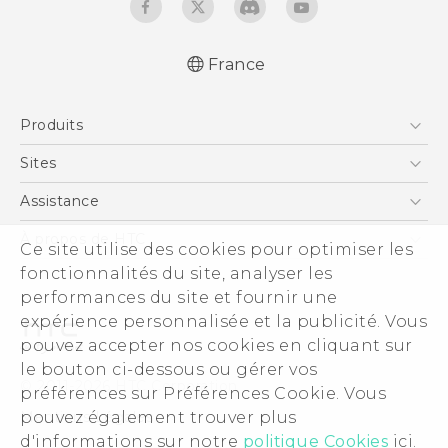
France
Française - Guide de démarrage rapide
Produits
Française - Mode d'emploi
Française - Guide de sécurité et de
Smartphones
Sites
réglementation
5G
HTC Vive
Assistance
Quick start guide
Vive
User manual
HTC Dev
Assistance
À propos de HTC
Ce site utilise des cookies pour optimiser les
Accessoires
Safety and regulatory guide
HTC Pro
eCommerce Support
fonctionnalités du site, analyser les
ESG
performances du site et fournir une
Informations sur la société
expérience personnalisée et la publicité. Vous
Sécurité du produit
pouvez accepter nos cookies en cliquant sur
Politique de confidentialité
le bouton ci-dessous ou gérer vos
© 2011-2026 HTC Corporation
préférences sur Préférences Cookie. Vous
Cookie Preferences
pouvez également trouver plus
Mentions Légales
Carrières
d'informations sur notre
politique Cookies
ici.