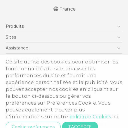
France
Française - Guide de démarrage rapide
Produits
Française - Mode d'emploi
Française - Guide de sécurité et de
Smartphones
Sites
réglementation
5G
HTC Vive
Assistance
Quick start guide
Vive
User manual
HTC Dev
Assistance
À propos de HTC
Ce site utilise des cookies pour optimiser les
Accessoires
Safety and regulatory guide
HTC Pro
eCommerce Support
ESG
fonctionnalités du site, analyser les
performances du site et fournir une
Informations sur la société
expérience personnalisée et la publicité. Vous
Sécurité du produit
pouvez accepter nos cookies en cliquant sur
Politique de confidentialité
le bouton ci-dessous ou gérer vos
© 2011-2026 HTC Corporation
préférences sur Préférences Cookie. Vous
Cookie Preferences
Mentions Légales
pouvez également trouver plus
Carrières
d'informations sur notre
politique Cookies
ici.
Security and Privacy Whitepaper
Contact confidentialité:
Global-Privacy@htc.com
Cookie preferences
J'ACCEPTE