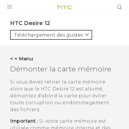
PRODUITS
HTC Desire 12‎
VIVE
Téléchargement des guides
G REIGNS
SMARTPHONES
< < Menu
ACCESSOIRES
Démonter la carte mémoire
VIVERSE
Si vous devez retirer la carte mémoire
alors que le
HTC Desire 12
est allumé,
ASSISTANCE
démontez d'abord la carte pour éviter
Appareils HTC & Accessoires
toute corruption ou endommagement
Connexion
des fichiers.
Important :
Si votre carte mémoire est
utilisée comme mémoire interne et des