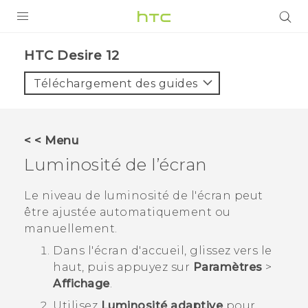
PRODUITS
HTC Desire 12‎
VIVE
Téléchargement des guides
G REIGNS
SMARTPHONES
< < Menu
ACCESSOIRES
Luminosité de l’écran
VIVERSE
Le niveau de luminosité de l'écran peut
être ajustée automatiquement ou
ASSISTANCE
manuellement.
Appareils HTC & Accessoires
Connexion
Dans l'écran d'
accueil
, glissez vers le
haut, puis appuyez sur
Paramètres
>
Affichage
.
Utilisez
Luminosité adaptive
pour