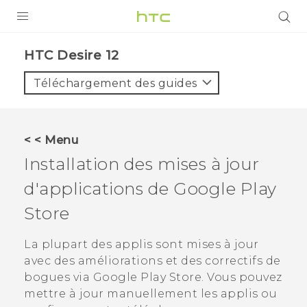
PRODUITS
HTC Desire 12‎
VIVE
Téléchargement des guides
G REIGNS
SMARTPHONES
< < Menu
ACCESSOIRES
Installation des mises à jour
VIVERSE
d'applications de
Google Play
Store
ASSISTANCE
Appareils HTC & Accessoires
La plupart des applis sont mises à jour
Connexion
avec des améliorations et des correctifs de
bogues via
Google Play Store
. Vous pouvez
mettre à jour manuellement les applis ou