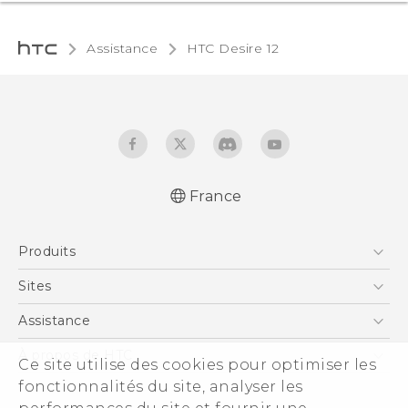
Assistance
HTC Desire 12‎
France
Française - Guide de démarrage rapide
Produits
Française - Mode d'emploi
Française - Guide de sécurité et de
Smartphones
Sites
réglementation
5G
HTC Vive
Assistance
Quick start guide
Vive
User manual
HTC Dev
Assistance
À propos de HTC
Ce site utilise des cookies pour optimiser les
Accessoires
Safety and regulatory guide
HTC Pro
eCommerce Support
fonctionnalités du site, analyser les
ESG