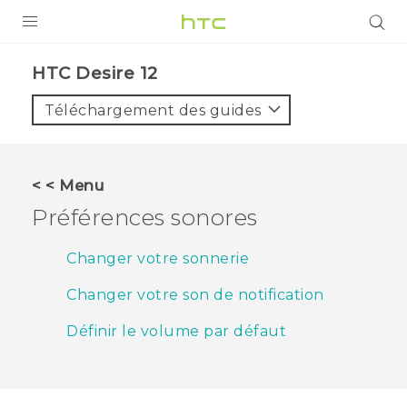
PRODUITS
HTC Desire 12‎
VIVE
Téléchargement des guides
G REIGNS
SMARTPHONES
< < Menu
ACCESSOIRES
Préférences sonores
VIVERSE
Changer votre sonnerie
ASSISTANCE
Changer votre son de notification
Appareils HTC & Accessoires
Connexion
Définir le volume par défaut