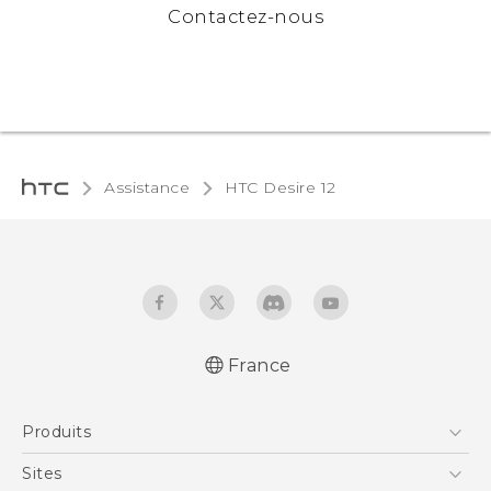
Contactez-nous
Assistance
HTC Desire 12‎
France
Française - Guide de démarrage rapide
Produits
Française - Mode d'emploi
Française - Guide de sécurité et de
Smartphones
Sites
réglementation