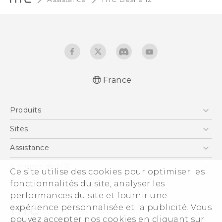
France
Française - Guide de démarrage rapide
Produits
Française - Mode d'emploi
Française - Guide de sécurité et de
Smartphones
Sites
réglementation
5G
HTC Vive
Assistance
Quick start guide
Vive
User manual
HTC Dev
Assistance
À propos de HTC
Ce site utilise des cookies pour optimiser les
Accessoires
Safety and regulatory guide
HTC Pro
eCommerce Support
fonctionnalités du site, analyser les
ESG
performances du site et fournir une
Informations sur la société
expérience personnalisée et la publicité. Vous
Sécurité du produit
pouvez accepter nos cookies en cliquant sur