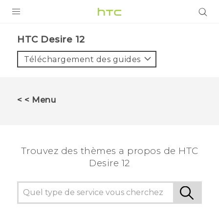
PRODUITS
HTC Desire 12‎
VIVE
Téléchargement des guides
G REIGNS
SMARTPHONES
< < Menu
ACCESSOIRES
VIVERSE
Trouvez des thèmes a propos de HTC
ASSISTANCE
Desire 12
Appareils HTC & Accessoires
Connexion