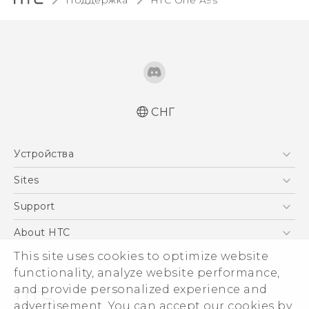
СНГ
Русский - Краткое руководство
Устройства
Русский - Руководство пользователя
Қазақ - жұмысты бастау нұсқаулығы
5G
Sites
Қазақ - Пайдаланушы нұсқаулығы
Смартфоны
HTC Dev
Support
English - Quick start guide
EXODUS
English - User manual
HTC Research
ПОДДЕРЖКА
About HTC
Аксессуары
ESG
This site uses cookies to optimize website
VIVE
functionality, analyze website performance,
Инвестирование
and provide personalized experience and
Политика конфиденциальности
advertisement. You can accept our cookies by