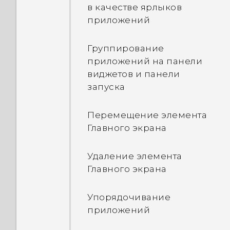
«Настройки»?
Home"
в качестве ярлыков
При снятии блокировки
приложений
Включение и
экрана отображается
выключение папки
сообщение о том, что
Группирование
«Предложения»
функции защиты
приложений на панели
устройства больше не
виджетов и панели
активны. Что такое защита
Установка блокировки
запуска
устройства?
экрана
Перемещение элемента
Настройка
Главного экрана
интеллектуальной
блокировки
Удаление элемента
Главного экрана
Включение и
отключение отображения
Упорядочивание
уведомлений на экране
приложений
блокировки