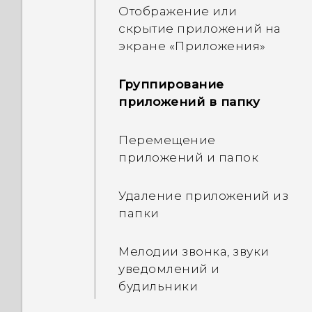
Отображение или
Взаимодействие с
скрытие приложений на
уведомлениями на
экране «Приложения»
экране блокировки
Группирование
Изменение ярлыков на
приложений в папку
экране блокировки
Перемещение
Отключение экрана
приложений и папок
блокировки
Удаление приложений из
Панель «Уведомления»
папки
Управление
Мелодии звонка, звуки
уведомлениями
уведомлений и
приложений
будильники