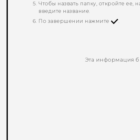
Чтобы назвать папку, откройте ее, 
введите название.
По завершении нажмите
.
Эта информация б
Спасибо! Ваши отзывы помогают др