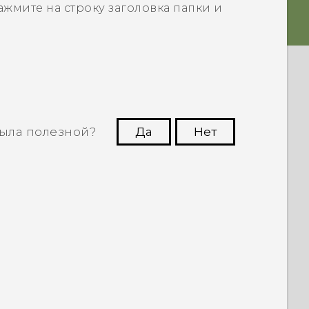
нажмите на строку заголовка папки и
ыла полезной?
Да
Нет
угим пользователям находить самую
полезную информацию.