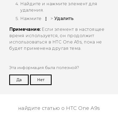
Найдите и нажмите элемент для
удаления.
Нажмите
>
Удалить
.
Примечание:
Если элемент в настоящее
время используется, он продолжит
использоваться в
HTC One A9s
, пока не
будет применена другая тема.
Эта информация была полезной?
Да
Нет
Спасибо! Ваши отзывы помогают другим
пользователям находить самую полезную
информацию.
найдите статью о HTC One A9s