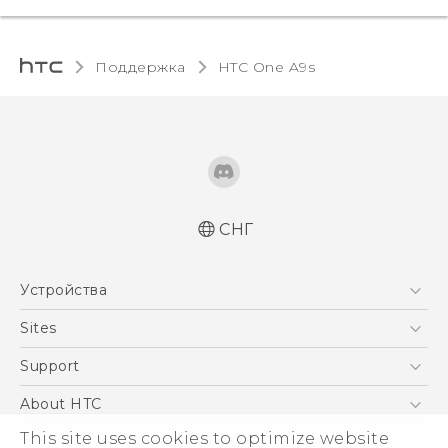
Поддержка
HTC One A9s‎
СНГ
Русский - Краткое руководство
Устройства
Русский - Руководство пользователя
Қазақ - жұмысты бастау нұсқаулығы
5G
Sites
Қазақ - Пайдаланушы нұсқаулығы
Смартфоны
HTC Dev
Support
English - Quick start guide
EXODUS
English - User manual
HTC Research
ПОДДЕРЖКА
About HTC
Аксессуары
ESG
This site uses cookies to optimize website
VIVE