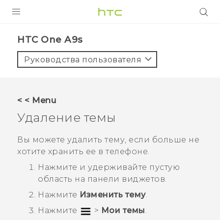
УСТРОЙСТВА
HTC One A9s‎
5G
Руководства пользователя
СМАРТФОНЫ
АКСЕССУАРЫ
< < Menu
VIVE
Удаление темы
VIVERSE
Вы можете удалить тему, если больше не
хотите хранить ее в телефоне.
ПОДДЕРЖКА
Нажмите и удерживайте пустую
область на панели виджетов.
Нажмите
Изменить тему
.
Нажмите
>
Мои темы
.