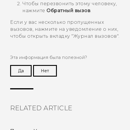
Чтобы перезвонить этому человеку,
нажмите
Обратный вызов
.
Если у вас несколько пропущенных
вызовов, нажмите на уведомление о них,
чтобы открыть вкладку "‍
Журнал вызовов
"‍.
Эта информация была полезной?
Да
Нет
Спасибо! Ваши отзывы помогают другим
пользователям находить самую полезную
информацию.
RELATED ARTICLE