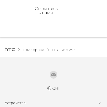
Свяжитесь
с нами
Поддержка
HTC One A9s‎
СНГ
Русский - Краткое руководство
Устройства
Русский - Руководство пользователя