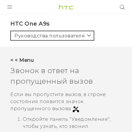
УСТРОЙСТВА
HTC One A9s‎
5G
Руководства пользователя
СМАРТФОНЫ
АКСЕССУАРЫ
< < Menu
VIVE
Звонок в ответ на
VIVERSE
пропущенный вызов
ПОДДЕРЖКА
Если вы пропустите вызов, в строке
состояния появится значок
пропущенного вызова
.
Откройте панель "‍Уведомления"‍,
чтобы узнать, кто звонил.