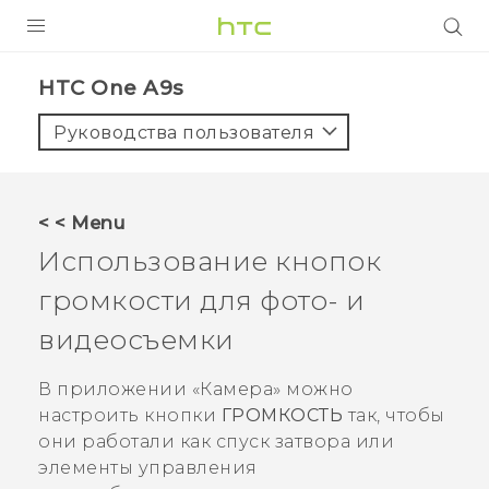
УСТРОЙСТВА
HTC One A9s‎
5G
Руководства пользователя
СМАРТФОНЫ
АКСЕССУАРЫ
< < Menu
VIVE
Использование кнопок
VIVERSE
громкости для фото- и
видеосъемки
ПОДДЕРЖКА
В приложении «
Камера
» можно
настроить кнопки
ГРОМКОСТЬ
так, чтобы
они работали как спуск затвора или
элементы управления