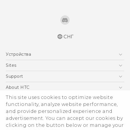
СНГ
Русский - Краткое руководство
Устройства
Русский - Руководство пользователя
Қазақ - жұмысты бастау нұсқаулығы
5G
Sites
Қазақ - Пайдаланушы нұсқаулығы
Смартфоны
HTC Dev
Support
English - Quick start guide
EXODUS
English - User manual
HTC Research
ПОДДЕРЖКА
About HTC
Аксессуары
This site uses cookies to optimize website
ESG
VIVE
functionality, analyze website performance,
Инвестирование
and provide personalized experience and
Политика конфиденциальности
advertisement. You can accept our cookies by
Безопасность продуктов
clicking on the button below or manage your