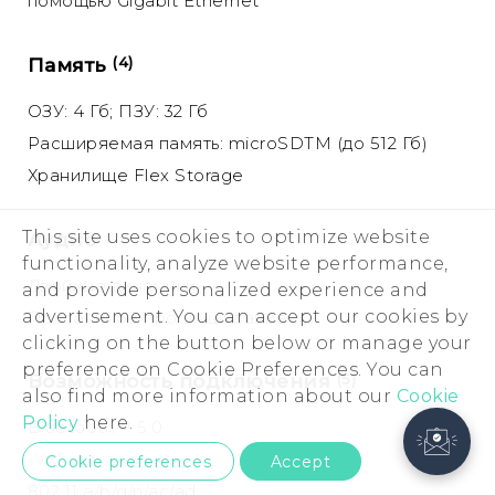
помощью Gigabit Ethernet
Память
(4)
ОЗУ: 4 Гб; ПЗУ: 32 Гб
Расширяемая память: microSDTM (до 512 Гб)
Хранилище Flex Storage
This site uses cookies to optimize website
Аудио
functionality, analyze website performance,
Двойные динамики
and provide personalized experience and
advertisement. You can accept our cookies by
Постоянное прослушивание
clicking on the button below or manage your
preference on Cookie Preferences. You can
Возможность подключения
(5)
also find more information about our
Cookie
Policy
here.
Bluetooth™ 5.0
Wi-Fi
Cookie preferences
Accept
802.11 a/b/g/n/ac/ad