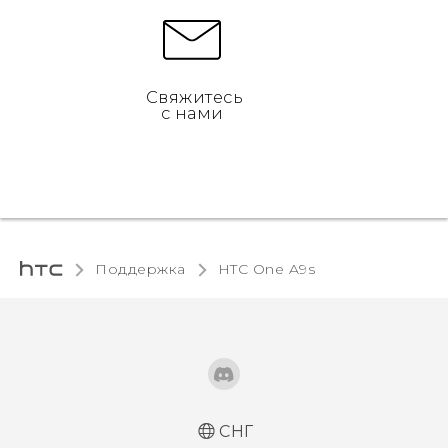
Свяжитесь
с нами
Поддержка
HTC One A9s‎
СНГ