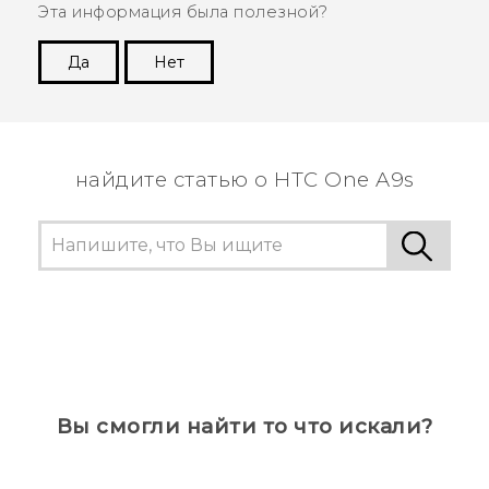
Эта информация была полезной?
Да
Нет
Спасибо! Ваши отзывы помогают другим
пользователям находить самую полезную
информацию.
найдите статью о HTC One A9s
Вы смогли найти то что искали?