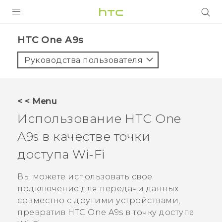
УСТРОЙСТВА
HTC One A9s‎
5G
Руководства пользователя
СМАРТФОНЫ
АКСЕССУАРЫ
< < Menu
VIVE
Использование
HTC One
VIVERSE
A9s
в качестве точки
доступа
Wi-Fi
ПОДДЕРЖКА
Вы можете использовать свое
подключение для передачи данных
совместно с другими устройствами,
превратив
HTC One A9s
в точку доступа