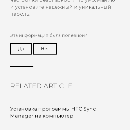
настройки безопасности по умолчанию
и установите надежный и уникальный
пароль.
Эта информация была полезной?
Да
Нет
Спасибо! Ваши отзывы помогают другим
пользователям находить самую полезную
информацию.
RELATED ARTICLE
Установка программы HTC Sync
Manager на компьютер