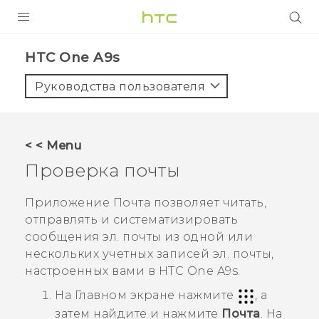
УСТРОЙСТВА
HTC One A9s‎
5G
Руководства пользователя
СМАРТФОНЫ
АКСЕССУАРЫ
< < Menu
VIVE
Проверка почты
VIVERSE
Приложение
Почта
позволяет читать,
отправлять и систематизировать
ПОДДЕРЖКА
сообщения эл. почты из одной или
нескольких учетных записей эл. почты,
настроенных вами в
HTC One A9s
.
На
Главном
экране нажмите
, а
затем найдите и нажмите
Почта
.
На