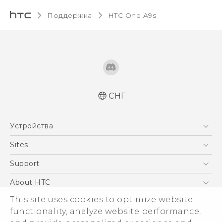
Поддержка
HTC One A9s‎
СНГ
Русский - Краткое руководство
Устройства
Русский - Руководство пользователя
Қазақ - жұмысты бастау нұсқаулығы
5G
Sites
Қазақ - Пайдаланушы нұсқаулығы
Смартфоны
HTC Dev
Support
English - Quick start guide
EXODUS
English - User manual
HTC Research
ПОДДЕРЖКА
About HTC
Аксессуары
ESG
This site uses cookies to optimize website
VIVE
functionality, analyze website performance,
Инвестирование