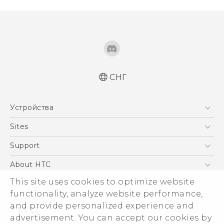
СНГ
Русский - Краткое руководство
Устройства
Русский - Руководство пользователя
Қазақ - жұмысты бастау нұсқаулығы
5G
Sites
Қазақ - Пайдаланушы нұсқаулығы
Смартфоны
HTC Dev
Support
English - Quick start guide
EXODUS
English - User manual
HTC Research
ПОДДЕРЖКА
About HTC
Аксессуары
This site uses cookies to optimize website
ESG
VIVE
functionality, analyze website performance,
Инвестирование
and provide personalized experience and
Политика конфиденциальности
advertisement. You can accept our cookies by