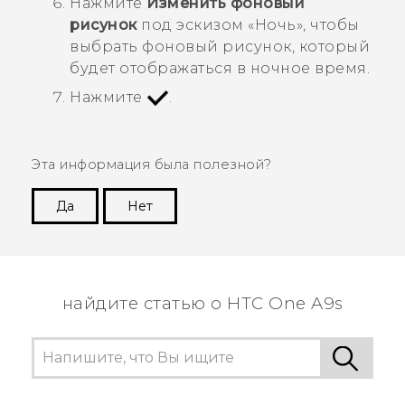
Нажмите
Изменить фоновый
рисунок
под эскизом «
Ночь
», чтобы
выбрать фоновый рисунок, который
будет отображаться в ночное время.
Нажмите
.
Эта информация была полезной?
Да
Нет
Спасибо! Ваши отзывы помогают другим
пользователям находить самую полезную
информацию.
найдите статью о HTC One A9s