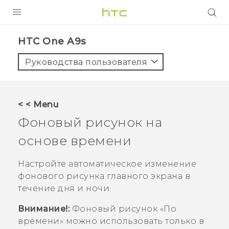
УСТРОЙСТВА
HTC One A9s‎
5G
Руководства пользователя
СМАРТФОНЫ
АКСЕССУАРЫ
< < Menu
VIVE
Фоновый рисунок на
VIVERSE
основе времени
ПОДДЕРЖКА
Настройте автоматическое изменение
фонового рисунка главного экрана в
течение дня и ночи.
Внимание!:
Фоновый рисунок «
По
времени
» можно использовать только в