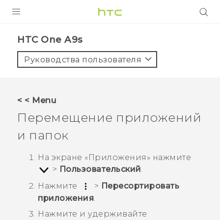
УСТРОЙСТВА
HTC One A9s‎
5G
Руководства пользователя
СМАРТФОНЫ
АКСЕССУАРЫ
< < Menu
VIVE
Перемещение приложений
VIVERSE
и папок
ПОДДЕРЖКА
На экране «
Приложения
» нажмите
>
Пользовательский
.
Нажмите
>
Пересортировать
приложения
.
Нажмите и удерживайте