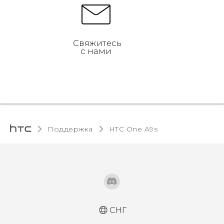
Свяжитесь
с нами
Поддержка
HTC One A9s‎
СНГ