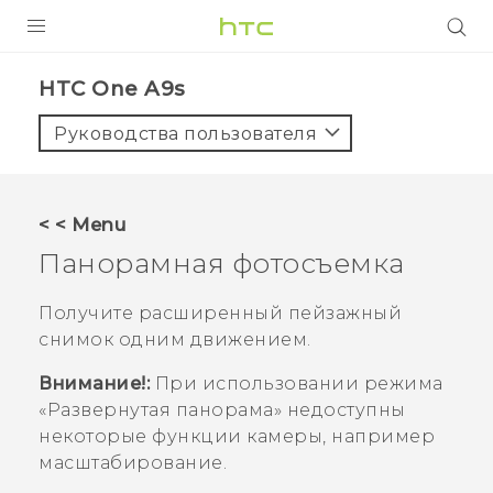
УСТРОЙСТВА
HTC One A9s‎
5G
Руководства пользователя
СМАРТФОНЫ
АКСЕССУАРЫ
< < Menu
VIVE
Панорамная фотосъемка
VIVERSE
Получите расширенный пейзажный
снимок одним движением.
ПОДДЕРЖКА
Внимание!:
При использовании режима
«Развернутая панорама» недоступны
некоторые функции камеры, например
масштабирование.