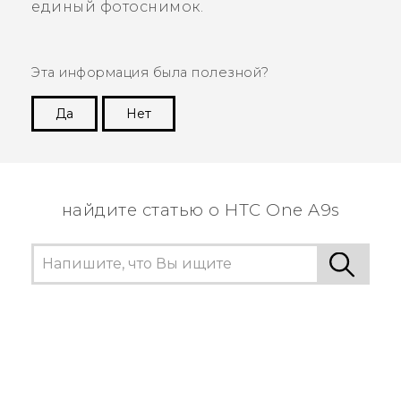
единый фотоснимок.
Эта информация была полезной?
Да
Нет
Спасибо! Ваши отзывы помогают другим
пользователям находить самую полезную
информацию.
найдите статью о HTC One A9s