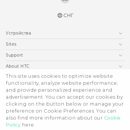
СНГ
Русский - Краткое руководство
Устройства
Русский - Руководство пользователя
Қазақ - жұмысты бастау нұсқаулығы
5G
Sites
Қазақ - Пайдаланушы нұсқаулығы
Смартфоны
HTC Dev
Support
English - Quick start guide
EXODUS
English - User manual
HTC Research
ПОДДЕРЖКА
About HTC
Аксессуары
This site uses cookies to optimize website
ESG
VIVE
functionality, analyze website performance,
Инвестирование
and provide personalized experience and
Политика конфиденциальности
advertisement. You can accept our cookies by
Безопасность продуктов
clicking on the button below or manage your
© 2011-2026 HTC Corporation
preference on Cookie Preferences. You can
Вакансии
also find more information about our
Cookie
Условия использования.
Security and Privacy Whitepaper
Policy
here.