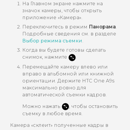
На
Главном
экране нажмите на
значок камеры, чтобы открыть
приложение «
Камера
».
Переключитесь в режим
Панорама
.
Подробные сведения см. в разделе
Выбор режима съемки
.
Когда вы будете готовы сделать
снимок, нажмите
.
Перемещайте камеру влево или
вправо в альбомной или книжной
ориентации.
Держите
HTC One A9s
максимально ровно для
автоматической съемки кадров.
Можно нажать
, чтобы остановить
съемку в любое время.
Камера «склеит» полученные кадры в