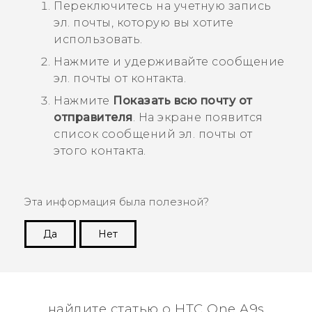
Переключитесь на учетную запись
эл. почты, которую вы хотите
использовать.
Нажмите и удерживайте сообщение
эл. почты от контакта.
Нажмите
Показать всю почту от
отправителя
.
На экране появится
список сообщений эл. почты от
этого контакта.
Эта информация была полезной?
Да
Нет
Спасибо! Ваши отзывы помогают другим
пользователям находить самую полезную
информацию.
найдите статью о HTC One A9s