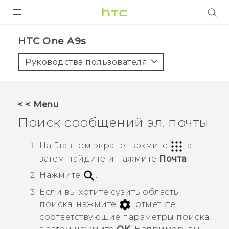
УСТРОЙСТВА
HTC One A9s‎
5G
Руководства пользователя
СМАРТФОНЫ
АКСЕССУАРЫ
< < Menu
VIVE
Поиск сообщений эл. почты
VIVERSE
На
Главном
экране нажмите
, а
затем найдите и нажмите
Почта
.
ПОДДЕРЖКА
Нажмите
.
Если вы хотите сузить область
поиска, нажмите
, отметьте
соответствующие параметры поиска,