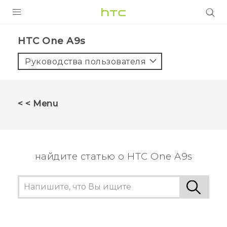
УСТРОЙСТВА
HTC One A9s‎
5G
Руководства пользователя
СМАРТФОНЫ
АКСЕССУАРЫ
< < Menu
VIVE
VIVERSE
найдите статью о HTC One A9s
ПОДДЕРЖКА