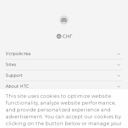
СНГ
Русский - Краткое руководство
Устройства
Русский - Руководство пользователя
Қазақ - жұмысты бастау нұсқаулығы
5G
Sites
Қазақ - Пайдаланушы нұсқаулығы
Смартфоны
HTC Dev
Support
English - Quick start guide
EXODUS
English - User manual
HTC Research
ПОДДЕРЖКА
About HTC
Аксессуары
This site uses cookies to optimize website
ESG
VIVE
functionality, analyze website performance,
Инвестирование
and provide personalized experience and
Политика конфиденциальности
advertisement. You can accept our cookies by
Безопасность продуктов
clicking on the button below or manage your