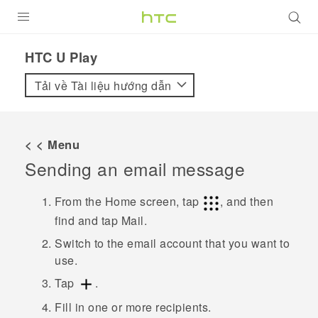
SẢN PHẨM
HTC U Play‎
VIVE
Tải về Tài liệu hướng dẫn
G REIGNS
ĐIỆN THOẠI THÔNG MINH
< < Menu
Sending an email message
VIVERSE
ỨNG DỤNG
From the Home screen, tap
, and then
find and tap
Mail
.
HỖ TRỢ
Switch to the email account that you want to
use.
Tap
.
Fill in one or more recipients.