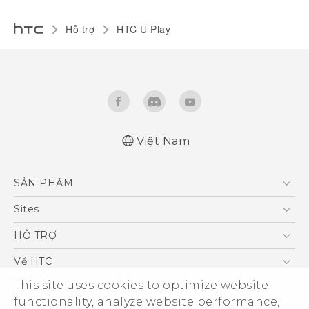
Hỗ trợ
HTC U Play‎
Việt Nam
English - Quick start guide
SẢN PHẨM
English - User manual
5G
Sites
Điện Thoại Thông Minh
HTC Dev
HỖ TRỢ
VIVE
HTC Research
Trung tâm hỗ trợ
Về HTC
Hỗ trợ bảo hành HTC
This site uses cookies to optimize website
ESG
functionality, analyze website performance,
Nhà đầu tư