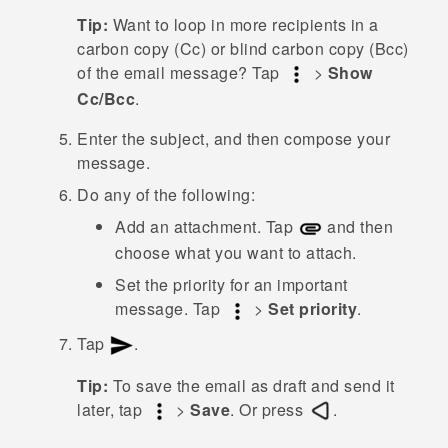
Tip:
Want to loop in more recipients in a
carbon copy (Cc) or blind carbon copy (Bcc)
of the email message? Tap
>
Show
Cc/Bcc
.
Enter the subject, and then compose your
message.
Do any of the following:
Add an attachment. Tap
and then
choose what you want to attach.
Set the priority for an important
message. Tap
>
Set priority
.
Tap
.
Tip:
To save the email as draft and send it
later, tap
>
Save
. Or press
.