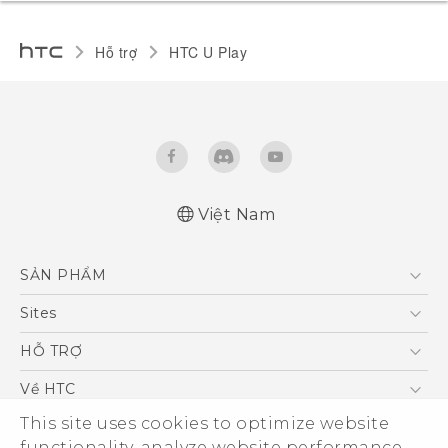
Hỗ trợ
HTC U Play‎
Việt Nam
English - Quick start guide
SẢN PHẨM
English - User manual
5G
Sites
Điện Thoại Thông Minh
HTC Dev
HỖ TRỢ
VIVE
HTC Research
Trung tâm hỗ trợ
Về HTC
Hỗ trợ bảo hành HTC
ESG
This site uses cookies to optimize website
functionality, analyze website performance,