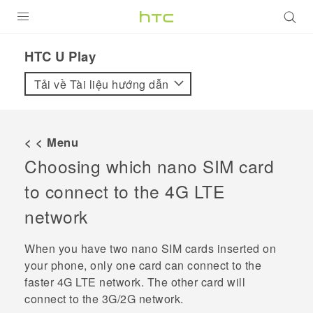
SẢN PHẨM
HTC U Play‎
VIVE
Tải về Tài liệu hướng dẫn
G REIGNS
ĐIỆN THOẠI THÔNG MINH
< < Menu
Choosing which
nano SIM
card
VIVERSE
to connect to the 4G LTE
ỨNG DỤNG
network
HỖ TRỢ
When you have two
nano SIM
cards inserted on
your phone, only one card can connect to the
faster 4G LTE network. The other card will
connect to the 3G/2G network.