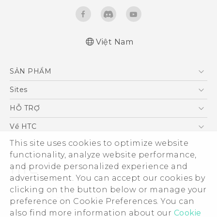
Việt Nam
English - Quick start guide
SẢN PHẨM
English - User manual
5G
Sites
Điện Thoại Thông Minh
HTC Dev
HỖ TRỢ
VIVE
HTC Research
Trung tâm hỗ trợ
Về HTC
Hỗ trợ bảo hành HTC
This site uses cookies to optimize website
ESG
functionality, analyze website performance,
Nhà đầu tư
and provide personalized experience and
Làm việc tại HTC
advertisement. You can accept our cookies by
Chính sách bảo mật
clicking on the button below or manage your
© 2011-2026 HTC Corporation
preference on Cookie Preferences. You can
Bảo mật sản phẩm
also find more information about our
Cookie
Legal Terms