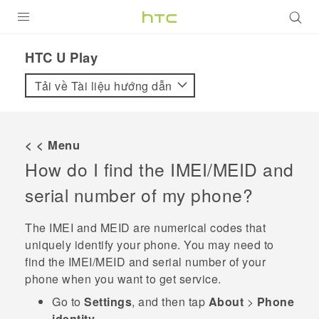
SẢN PHẨM
HTC U Play‎
VIVE
Tải về Tài liệu hướng dẫn
G REIGNS
ĐIỆN THOẠI THÔNG MINH
< < Menu
How do I find the IMEI/MEID and
VIVERSE
serial number of my phone?
ỨNG DỤNG
The IMEI and MEID are numerical codes that
HỖ TRỢ
uniquely identify your phone. You may need to
find the IMEI‍/‍MEID and serial number of your
phone when you want to get service.
Go to
Settings
, and then tap
About
>
Phone
identity
.