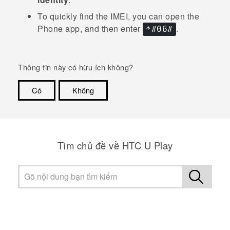
To quickly find the IMEI, you can open the
Phone
app, and then enter
.
*#06#
Thông tin này có hữu ích không?
Có
Không
Cám ơn!
Tìm chủ đề về HTC U Play