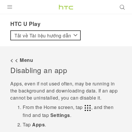
SẢN PHẨM
HTC U Play‎
VIVE
Tải về Tài liệu hướng dẫn
G REIGNS
ĐIỆN THOẠI THÔNG MINH
< < Menu
Disabling an app
VIVERSE
ỨNG DỤNG
Apps, even if not used often, may be running in
the background and downloading data. If an app
HỖ TRỢ
cannot be uninstalled, you can disable it.
From the
Home
screen, tap
, and then
find and tap
Settings
.
Tap
Apps
.