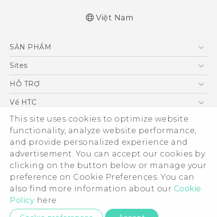
Việt Nam
English - Quick start guide
SẢN PHẨM
English - User manual
5G
Sites
Điện Thoại Thông Minh
HTC Dev
HỖ TRỢ
VIVE
HTC Research
Trung tâm hỗ trợ
Về HTC
Hỗ trợ bảo hành HTC
ESG
This site uses cookies to optimize website
functionality, analyze website performance,
Nhà đầu tư
and provide personalized experience and
Làm việc tại HTC
advertisement. You can accept our cookies by
Chính sách bảo mật
clicking on the button below or manage your
© 2011-2026 HTC Corporation
preference on Cookie Preferences. You can
Bảo mật sản phẩm
Legal Terms
also find more information about our
Cookie
Thông Tin Đấu Thầu
Policy
here.
Security and Privacy Whitepaper
Privacy Contact:
Global-Privacy@htc.com