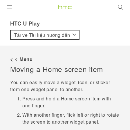
SẢN PHẨM
HTC U Play‎
VIVE
Tải về Tài liệu hướng dẫn
G REIGNS
ĐIỆN THOẠI THÔNG MINH
< < Menu
Moving a Home screen item
VIVERSE
ỨNG DỤNG
You can easily move a widget, icon, or sticker
from one widget panel to another.
HỖ TRỢ
Press and hold a Home screen item with
one finger.
With another finger, flick left or right to rotate
the screen to another widget panel.