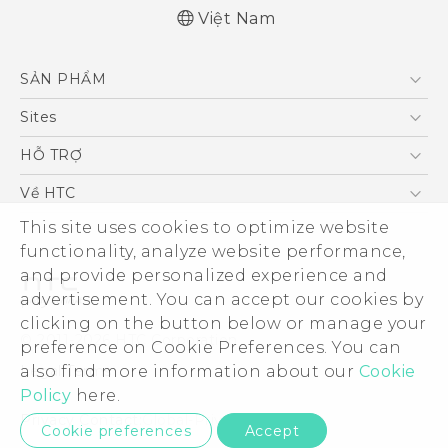
Việt Nam
English - Quick start guide
SẢN PHẨM
English - User manual
5G
Sites
Điện Thoại Thông Minh
HTC Dev
HỖ TRỢ
VIVE
HTC Research
Trung tâm hỗ trợ
Về HTC
Hỗ trợ bảo hành HTC
This site uses cookies to optimize website
ESG
functionality, analyze website performance,
Nhà đầu tư
and provide personalized experience and
Làm việc tại HTC
advertisement. You can accept our cookies by
Chính sách bảo mật
clicking on the button below or manage your
© 2011-2026 HTC Corporation
preference on Cookie Preferences. You can
Bảo mật sản phẩm
also find more information about our
Cookie
Legal Terms
Thông Tin Đấu Thầu
Policy
here.
Security and Privacy Whitepaper
Privacy Contact:
Global-Privacy@htc.com
Cookie preferences
Accept