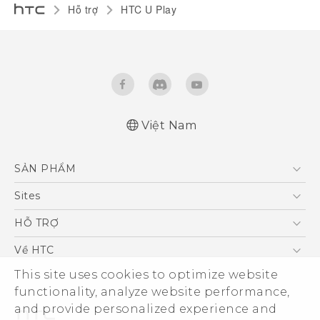
Hỗ trợ
HTC U Play‎
Việt Nam
English - Quick start guide
SẢN PHẨM
English - User manual
5G
Sites
Điện Thoại Thông Minh
HTC Dev
HỖ TRỢ
VIVE
HTC Research
Trung tâm hỗ trợ
Về HTC
Hỗ trợ bảo hành HTC
This site uses cookies to optimize website
ESG
functionality, analyze website performance,
Nhà đầu tư
and provide personalized experience and
Làm việc tại HTC